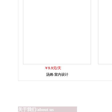
在挑选黑胡桃制品时，直接对接工厂是个明智之选，鉴别起来更便利
别墅改造方案
通体爱格板衣柜衣帽间定制2980元一平米投影面积
通体爱格板衣柜1980元一平米（投影面积）
通体爱格板衣柜定制1680元/平米
8*19
厘芈全屋定制
厘芈衣帽间
poliform衣帽间
polifrom橱柜
一圈儿隔热层，三面不能开窗，一圈儿隔热层开开天窗，通风采光 ​一
￥9.9元/天
小村板材，木纹贴图，
￥99
汤姆-室内设计
岩板 贴图材质
网，广告位招商
餐客厅设计效果图
餐客厅效果图设计
出售大北公寓一楼120平米，一口价50万
关于我们/about us