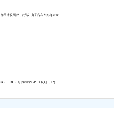
】 同样的建筑面积，我能让房子所有空间都变大
）：18.88万 海丝腾vividus 复刻（王思