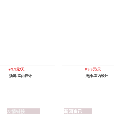
。要是工厂明确表示是黑胡桃，那基本可以确
圈儿隔热层，冬天保暖，夏天隔�
￥9.9元/天
￥9.9元/天
￥99
￥99
汤姆-室内设计
汤姆-室内设计
网，广告位招商
网，广告位招商
友情链接
新闻资讯