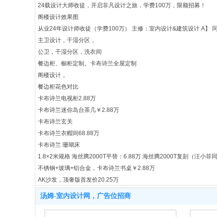
24载设计大师收徒，开启非凡设计之旅，学费100万，限额招募！
阁楼设计效果图
从业24年设计师收徒（学费100万） 主修：室内设计&建筑设计 A
主卫设计，干湿分区，
公卫，干湿分区，洗衣间
餐边柜、橱柜定制。卡布诗兰全屋定制
阁楼设计，
餐边柜花色对比
卡布诗兰电视柜2.88万
卡布诗兰迷你岛台茶几￥2.88万
卡布诗兰玄关
卡布诗兰衣帽间68.88万
卡布诗兰 珊瑚床
1.8×2米规格 海丝腾2000T平替：6.88万 海丝腾2000T复刻（汪小菲同款
不锈钢+玻璃+铝合金，卡布诗兰书桌￥2.88万
AK沙发，顶奢版首发价20.25万
主卧+起居室+衣帽间+茶室
汤姆-室内设计网，广告位招商
餐客厅 白色
餐客厅 木纹色