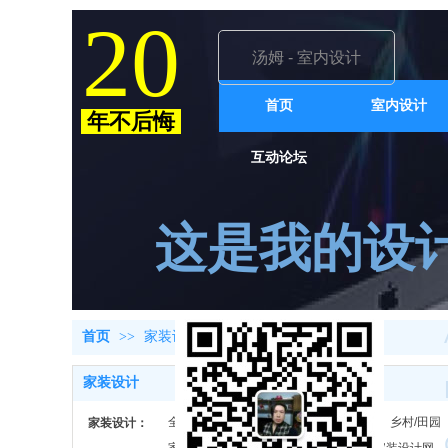
20
汤姆 - 室内设计
首页
室内设计
年不后悔
互动论坛
这是我的设
首页
>>
家装设计
>>
家装设计理念
家装设计
全部
中式/新中式
后现代轻奢
乡村/田园
家装设计：