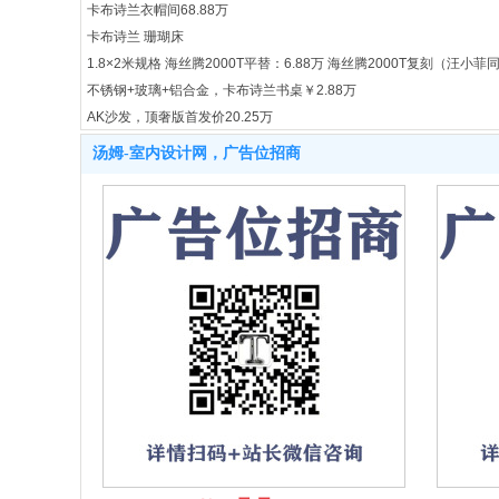
卡布诗兰衣帽间68.88万
卡布诗兰 珊瑚床
1.8×2米规格 海丝腾2000T平替：6.88万 海丝腾2000T复刻（汪小菲同款
不锈钢+玻璃+铝合金，卡布诗兰书桌￥2.88万
AK沙发，顶奢版首发价20.25万
主卧+起居室+衣帽间+茶室
汤姆-室内设计网，广告位招商
餐客厅 白色
餐客厅 木纹色
在挑选黑胡桃制品时，直接对接工厂是个明智之选，鉴别起来更便利
别墅改造方案
通体爱格板衣柜衣帽间定制2980元一平米投影面积
通体爱格板衣柜1980元一平米（投影面积）
通体爱格板衣柜定制1680元/平米
8*19
厘芈全屋定制
厘芈衣帽间
poliform衣帽间
polifrom橱柜
一圈儿隔热层，三面不能开窗，一圈儿隔热层开开天窗，通风采光 ​一