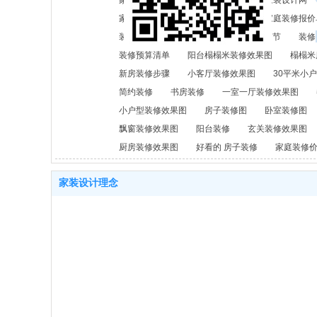
家装设计效果图
室内家装设计
家装设计网
家庭装修预算表
家庭装修图片
家庭装修报价
装修后如何除甲醛
装修注意事项及细节
装修
装修预算清单
阳台榻榻米装修效果图
榻榻米
新房装修步骤
小客厅装修效果图
30平米小
简约装修
书房装修
一室一厅装修效果图
小户型装修效果图
房子装修图
卧室装修图
飘窗装修效果图
阳台装修
玄关装修效果图
厨房装修效果图
好看的 房子装修
家庭装修
家装设计理念