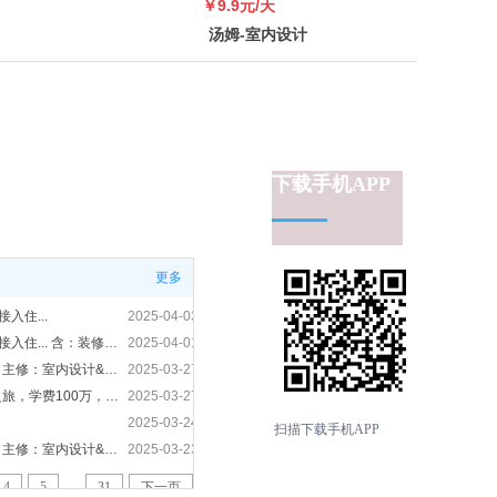
￥9.9元/天
2024-12-29
￥99
汤姆-室内设计
2024-12-29
网，广告位招商
2024-12-24
2024-12-24
2024-11-08
共
5
页
上一页
1
2
3
4
5
下一页
下载手机APP
更多
入住...
2025-04-03
入住装修￥1万元/平米，打开门，直接入住... 含：装修施工 水电改造 整体厨房 整体卫浴 全套主材 全套家电
2025-04-01
从业24年设计师收徒（学费100万） 主修：室内设计&建筑设计 A】 同样的建筑面积，我能让房子所有空间都变大
2025-03-27
24载设计大师收徒，开启非凡设计之旅，学费100万，限额招募！
2025-03-27
2025-03-24
扫描下载手机APP
从业24年设计师收徒（学费100万） 主修：室内设计&建筑设计 A】 同样的建筑面积，我能让房子所有空间都变大
2025-03-23
…
4
5
31
下一页