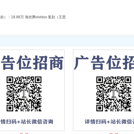
）：18.88万 海丝腾vividus 复刻（王思
。要是工厂明确表示是黑胡桃，那基本可以确
圈儿隔热层，冬天保暖，夏天隔�