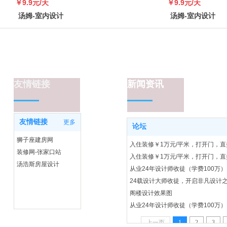
￥9.9元/天
￥9.9元/天
￥99
￥99
汤姆-室内设计
汤姆-室内设计
网，广告位招商
网，广告位招商
友情链接
新闻资讯
友情链接
更多
论坛
狮子座建房网
入住装修￥1万元/平米，打开门，直接
装修网-张家口站
汤浩斯房屋设计
阁楼设计效果图
上一页
1
2
3