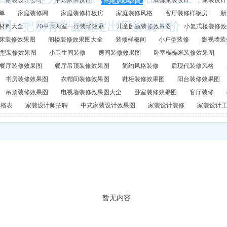
家装设计公司
中式家装设计
家装设计理念
成都家装设计
家装设计
单
家庭装修网
家庭装修样板房
家庭装修风格
客厅装修样板房
新
D】 把所有产品搞定出厂价成本价，
材料大全
70平米两室一厅装修效果
儿童卧室装修效果图
小复式楼装修效
床装修效果图
阁楼装修效果图大全
装修样板间
小户型装修
影视墙装
户型装修效果图
小卫生间装修
房间装修效果图
卧室榻榻米装修效果图
餐厅装修效果图
餐厅吊顶装修效果图
简约风格装修
后现代装修风格
书房装修效果图
衣帽间装修效果图
鞋柜装修效果图
阳台装修效果图
吊顶装修效果图
电视墙装修效果图大全
卧室装修效果图
客厅装修
价格表
家装设计师招聘
中式家装设计效果图
家装设计装修
家装设计
暂无内容