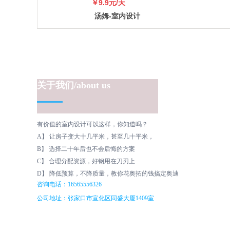
￥9.9元/天
小村板材，木纹贴图，
￥99
汤姆-室内设计
岩板 贴图材质
网，广告位招商
餐客厅设计效果图
餐客厅效果图设计
出售大北公寓一楼120平米，一口价50万
关于我们/about us
有价值的室内设计可以这样，你知道吗？
A】 让房子变大十几平米，甚至几十平米，
B】 选择二十年后也不会后悔的方案
C】 合理分配资源，好钢用在刀刃上
D】 降低预算，不降质量，教你花奥拓的钱搞定奥迪
咨询电话：16565556326
公司地址：张家口市宣化区同盛大厦1409室