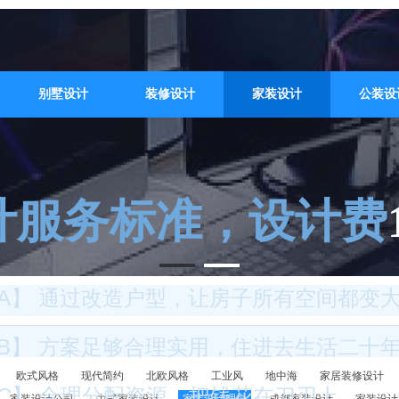
别墅设计
装修设计
家装设计
公装设
计服务标准，设计费
A】 通过改造户型，让房子所有空间都变
B】 方案足够合理实用，住进去生活二十
欧式风格
现代简约
北欧风格
工业风
地中海
家居装修设计
C】 合理分配资源，把钱花在刀刃上，