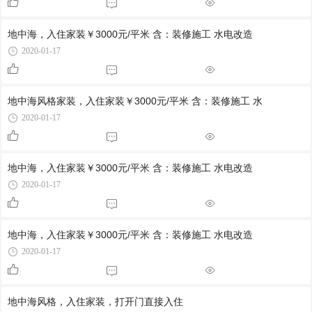
成都家装设计
家装设计图片
家庭装修
家庭装修效果图
家庭装修设计
家庭装修预算表
地中海，入住家装￥3000元/平米 含：装修施工 水电改造
家庭装修图片
家庭装修报价单
家庭装修网
2020-01-17
家庭装修样板房
家庭装修风格
客厅装修样板房
新房装修效果图
装修预算
装修后除甲醛
地中海风格家装，入住家装￥3000元/平米 含：装修施工 水
装修后如何除甲醛
装修注意事项及细节
装修材料大全
2020-01-17
70平米两室一厅装修效果
儿童卧室装修效果图
小复式楼装修效果图
门厅装修效果图
现代简约装修样板间
装修预算清单
地中海，入住家装￥3000元/平米 含：装修施工 水电改造
阳台榻榻米装修效果图
榻榻米床装修效果图
阁楼装修效果图大全
2020-01-17
装修样板间
小户型装修
影视墙装修效果图
客厅装修图片
装修注意事项
新房装修步骤
地中海，入住家装￥3000元/平米 含：装修施工 水电改造
小客厅装修效果图
30平米小户型装修效果图
小卫生间装修
2020-01-17
房间装修效果图
卧室榻榻米装修效果图
公寓装修
儿童房间装修效果图
厨房装修效果图大全
简约装修
地中海风格，入住家装，打开门直接入住
书房装修
一室一厅装修效果图
餐厅装修效果图