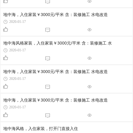
成都家装设计
家装设计图片
家庭装修
家庭装修效果图
家庭装修设计
家庭装修预算表
地中海，入住家装￥3000元/平米 含：装修施工 水电改造
家庭装修图片
家庭装修报价单
家庭装修网
2020-01-17
家庭装修样板房
家庭装修风格
客厅装修样板房
新房装修效果图
装修预算
装修后除甲醛
地中海风格家装，入住家装￥3000元/平米 含：装修施工 水
装修后如何除甲醛
装修注意事项及细节
装修材料大全
2020-01-17
70平米两室一厅装修效果
儿童卧室装修效果图
小复式楼装修效果图
门厅装修效果图
现代简约装修样板间
装修预算清单
地中海，入住家装￥3000元/平米 含：装修施工 水电改造
阳台榻榻米装修效果图
榻榻米床装修效果图
阁楼装修效果图大全
2020-01-17
装修样板间
小户型装修
影视墙装修效果图
客厅装修图片
装修注意事项
新房装修步骤
地中海，入住家装￥3000元/平米 含：装修施工 水电改造
小客厅装修效果图
30平米小户型装修效果图
小卫生间装修
2020-01-17
房间装修效果图
卧室榻榻米装修效果图
公寓装修
儿童房间装修效果图
厨房装修效果图大全
简约装修
地中海风格，入住家装，打开门直接入住
书房装修
一室一厅装修效果图
餐厅装修效果图