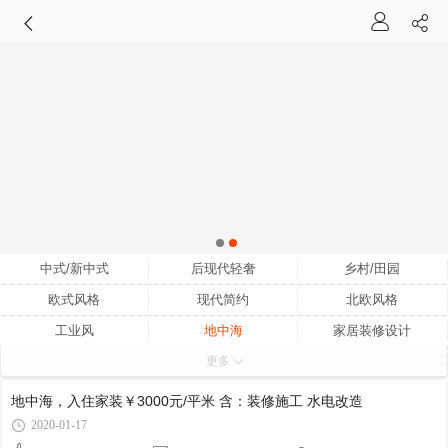
中式/新中式
后现代轻奢
乡村/田园
欧式风格
现代简约
北欧风格
工业风
地中海
家居装修设计
更多
家装设计
小户型家装设计
家装设计师
家装设计效果图
室内家装设计
家装设计网
地中海，入住家装￥3000元/平米 含：装修施工 水电改造
家装设计公司
中式家装设计
家装设计理念
2020-01-17